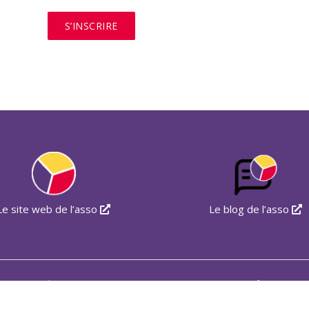
S’INSCRIRE
Le site web de l’asso
Le blog de l’asso
Mentions légales
et
Politique de confidentialité
C
onditions
G
énérales de
V
ente