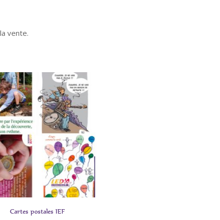
la vente.
Ce
Cartes postales IEF
produit