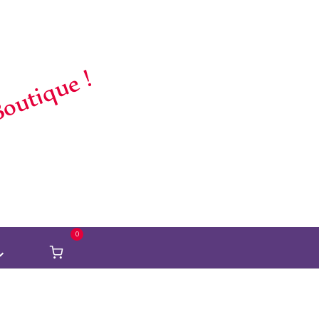
outique !
0
Voir
Panier
d'achat