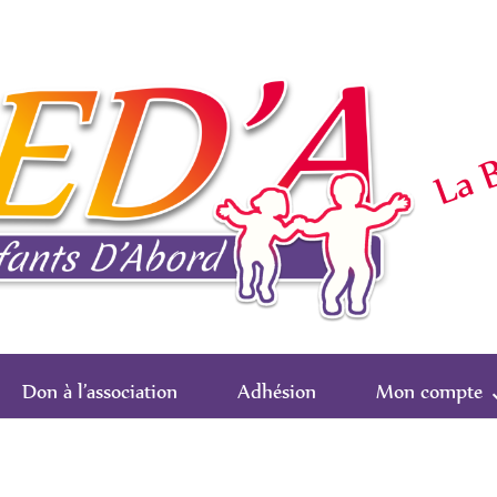
La B
Don à l’association
Adhésion
Mon compte